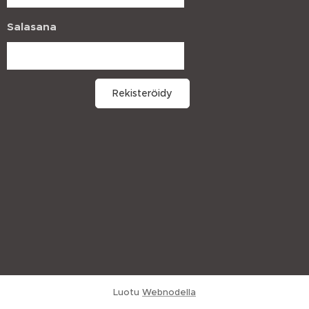
Salasana
Rekisteröidy
Luotu
Webnodella